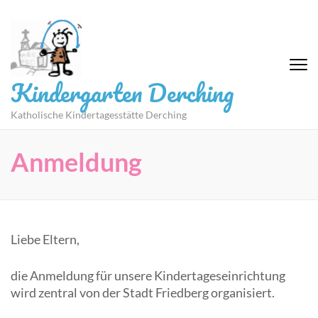
Zum
Inhalt
springen
(Eingabetaste
drücken)
Kindergarten Derching
Katholische Kindertagesstätte Derching
Anmeldung
Liebe Eltern,
die Anmeldung für unsere Kindertageseinrichtung
wird zentral von der Stadt Friedberg organisiert.