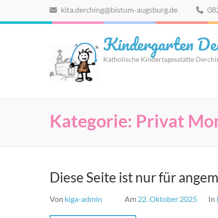
Zum
kita.derching@bistum-augsburg.de
082
Inhalt
springen
Kindergarten De
(Eingabetaste
drücken)
Katholische Kindertagesstätte Derchi
Kategorie:
Privat Mo
Diese Seite ist nur für ang
Von
kiga-admin
Am
22. Oktober 2025
In