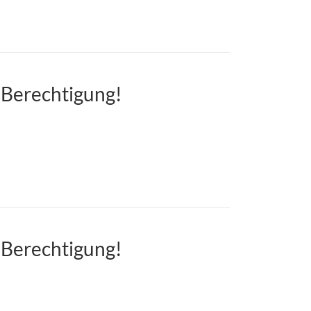
 Berechtigung!
 Berechtigung!