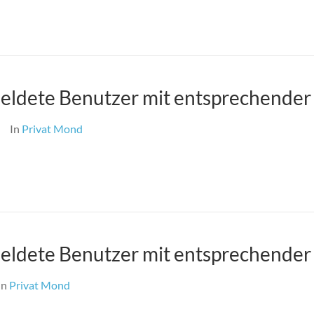
emeldete Benutzer mit entsprechender
In
Privat Mond
emeldete Benutzer mit entsprechender
In
Privat Mond