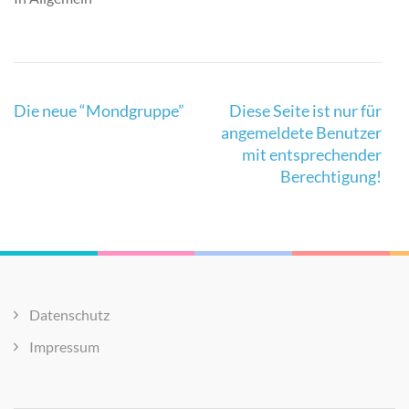
Beitragsnavigation
Die neue “Mondgruppe”
Diese Seite ist nur für
angemeldete Benutzer
mit entsprechender
Berechtigung!
Datenschutz
Impressum