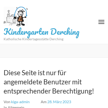
Zum
Inhalt
springen
(Eingabetaste
drücken)
Kindergarten Derching
Katholische Kindertagesstätte Derching
Diese Seite ist nur für
angemeldete Benutzer mit
entsprechender Berechtigung!
Von
kiga-admin
Am
28. März 2023
In Allgemein