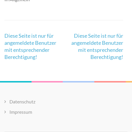
Beitragsnavigation
Diese Seite ist nur für
Diese Seite ist nur für
angemeldete Benutzer
angemeldete Benutzer
mit entsprechender
mit entsprechender
Berechtigung!
Berechtigung!
Datenschutz
Impressum