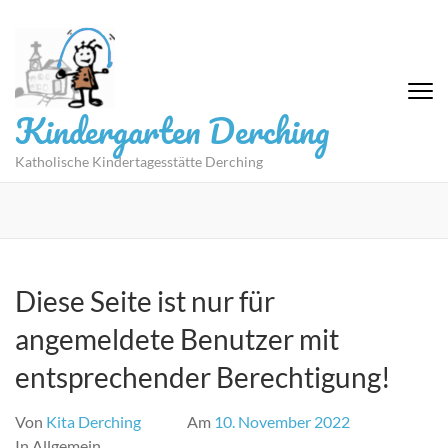
Zum
Inhalt
springen
(Eingabetaste
drücken)
Kindergarten Derching
Katholische Kindertagesstätte Derching
Diese Seite ist nur für
angemeldete Benutzer mit
entsprechender Berechtigung!
Von
Kita Derching
Am
10. November 2022
In Allgemein